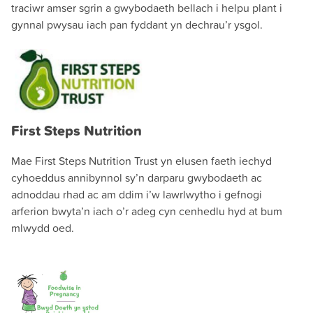
traciwr amser sgrin a gwybodaeth bellach i helpu plant i
gynnal pwysau iach pan fyddant yn dechrau’r ysgol.
First Steps Nutrition
Mae First Steps Nutrition Trust yn elusen faeth iechyd
cyhoeddus annibynnol sy’n darparu gwybodaeth ac
adnoddau rhad ac am ddim i’w lawrlwytho i gefnogi
arferion bwyta’n iach o’r adeg cyn cenhedlu hyd at bum
mlwydd oed.