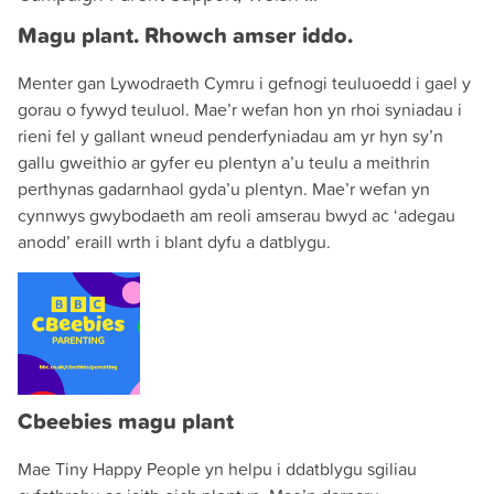
Magu plant. Rhowch amser iddo.
Menter gan Lywodraeth Cymru i gefnogi teuluoedd i gael y
gorau o fywyd teuluol. Mae’r wefan hon yn rhoi syniadau i
rieni fel y gallant wneud penderfyniadau am yr hyn sy’n
gallu gweithio ar gyfer eu plentyn a’u teulu a meithrin
perthynas gadarnhaol gyda’u plentyn. Mae’r wefan yn
cynnwys gwybodaeth am reoli amserau bwyd ac ‘adegau
anodd’ eraill wrth i blant dyfu a datblygu.
Cbeebies magu plant
Mae Tiny Happy People yn helpu i ddatblygu sgiliau