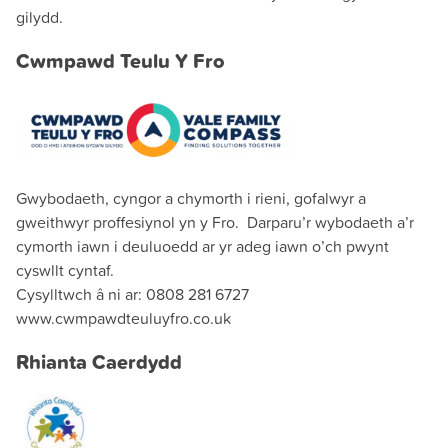
gilydd.
Cwmpawd Teulu Y Fro
Gwybodaeth, cyngor a chymorth i rieni, gofalwyr a
gweithwyr proffesiynol yn y Fro. Darparu’r wybodaeth a’r
cymorth iawn i deuluoedd ar yr adeg iawn o’ch pwynt
cyswllt cyntaf.
Cysylltwch â ni ar: 0808 281 6727
www.cwmpawdteuluyfro.co.uk
Rhianta Caerdydd