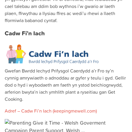
cael talebau am ddim bob wythnos i’w gwario ar laeth
plaen, ffrwythau a llysiau ffres ac wedi’u rhewi a llaeth
fformiwla babanod cyntaf.
Cadw Fi’n Iach
Gwefan Bwrdd Iechyd Prifysgol Caerdydd a’r Fro sy’n
cynnig amrywiaeth o adnoddau ar gyfer y teulu i gyd. Gellir
dod o hyd i wybodaeth am faeth yn ystod beichiogrwydd,
arferion bwyta’n iach ymhlith plant a ryseitiau gan Get
Cooking.
Adref – Cadw Fi’n Iach (keepingmewell.com)