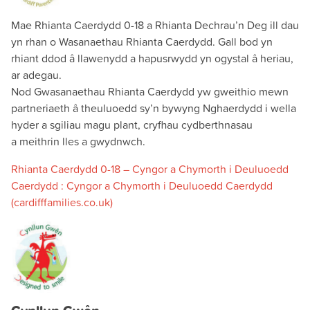
Mae Rhianta Caerdydd 0-18 a Rhianta Dechrau’n Deg ill dau
yn rhan o Wasanaethau Rhianta Caerdydd. Gall bod yn
rhiant ddod â llawenydd a hapusrwydd yn ogystal â heriau,
ar adegau.
Nod Gwasanaethau Rhianta Caerdydd yw gweithio mewn
partneriaeth â theuluoedd sy’n bywyng Nghaerdydd i wella
hyder a sgiliau magu plant, cryfhau cydberthnasau
a meithrin lles a gwydnwch.
Rhianta Caerdydd 0-18 – Cyngor a Chymorth i Deuluoedd
Caerdydd : Cyngor a Chymorth i Deuluoedd Caerdydd
(cardifffamilies.co.uk)