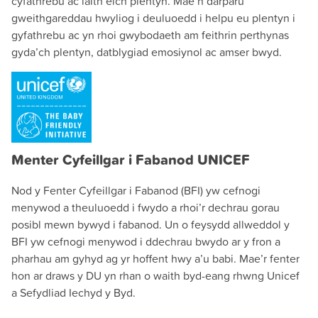
cyfathrebu ac iaith eich plentyn. Mae’n darparu
gweithgareddau hwyliog i deuluoedd i helpu eu plentyn i
gyfathrebu ac yn rhoi gwybodaeth am feithrin perthynas
gyda’ch plentyn, datblygiad emosiynol ac amser bwyd.
Menter Cyfeillgar i Fabanod UNICEF
Nod y Fenter Cyfeillgar i Fabanod (BFI) yw cefnogi
menywod a theuluoedd i fwydo a rhoi’r dechrau gorau
posibl mewn bywyd i fabanod. Un o feysydd allweddol y
BFI yw cefnogi menywod i ddechrau bwydo ar y fron a
pharhau am gyhyd ag yr hoffent hwy a’u babi. Mae’r fenter
hon ar draws y DU yn rhan o waith byd-eang rhwng Unicef ​​
a Sefydliad Iechyd y Byd.