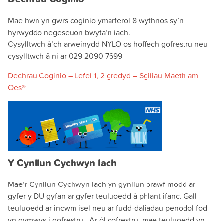
Mae hwn yn gwrs coginio ymarferol 8 wythnos sy’n
hyrwyddo negeseuon bwyta’n iach.
Cysylltwch â’ch arweinydd NYLO os hoffech gofrestru neu
cysylltwch â ni ar 029 2090 7699
Dechrau Coginio – Lefel 1, 2 gredyd – Sgiliau Maeth am
Oes®
Y Cynllun Cychwyn Iach
Mae’r Cynllun Cychwyn Iach yn gynllun prawf modd ar
gyfer y DU gyfan ar gyfer teuluoedd â phlant ifanc. Gall
teuluoedd ar incwm isel neu ar fudd-daliadau penodol fod
yn gymwys i gofrestru. Ar ôl cofrestru, mae teuluoedd yn