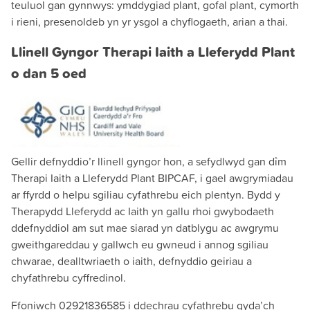
teuluol gan gynnwys: ymddygiad plant, gofal plant, cymorth
i rieni, presenoldeb yn yr ysgol a chyflogaeth, arian a thai.
Llinell Gyngor Therapi Iaith a Lleferydd Plant
o dan 5 oed
Gellir defnyddio’r llinell gyngor hon, a sefydlwyd gan dîm
Therapi Iaith a Lleferydd Plant BIPCAF, i gael awgrymiadau
ar ffyrdd o helpu sgiliau cyfathrebu eich plentyn. Bydd y
Therapydd Lleferydd ac Iaith yn gallu rhoi gwybodaeth
ddefnyddiol am sut mae siarad yn datblygu ac awgrymu
gweithgareddau y gallwch eu gwneud i annog sgiliau
chwarae, dealltwriaeth o iaith, defnyddio geiriau a
chyfathrebu cyffredinol.
Ffoniwch 02921836585 i ddechrau cyfathrebu gyda’ch