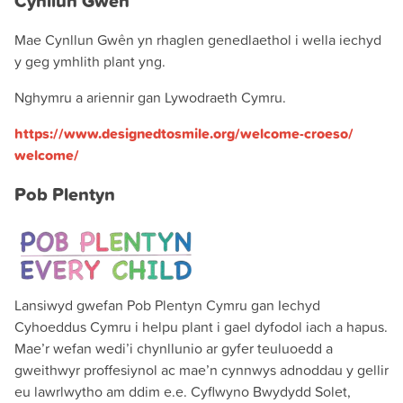
Cynllun Gwên
Mae Cynllun Gwên yn rhaglen genedlaethol i wella iechyd
y geg ymhlith plant yng.
Nghymru a ariennir gan Lywodraeth Cymru.
https://www.designedtosmile.org/welcome-croeso/
welcome/
Pob Plentyn
Lansiwyd gwefan Pob Plentyn Cymru gan Iechyd
Cyhoeddus Cymru i helpu plant i gael dyfodol iach a hapus.
Mae’r wefan wedi’i chynllunio ar gyfer teuluoedd a
gweithwyr proffesiynol ac mae’n cynnwys adnoddau y gellir
eu lawrlwytho am ddim e.e. Cyflwyno Bwydydd Solet,