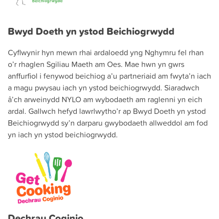
Bwyd Doeth yn ystod Beichiogrwydd
Cyflwynir hyn mewn rhai ardaloedd yng Nghymru fel rhan
o’r rhaglen Sgiliau Maeth am Oes. Mae hwn yn gwrs
anffurfiol i fenywod beichiog a’u partneriaid am fwyta’n iach
a magu pwysau iach yn ystod beichiogrwydd. Siaradwch
â’ch arweinydd NYLO am wybodaeth am raglenni yn eich
ardal. Gallwch hefyd lawrlwytho’r ap Bwyd Doeth yn ystod
Beichiogrwydd sy’n darparu gwybodaeth allweddol am fod
yn iach yn ystod beichiogrwydd.
Dechrau Coginio