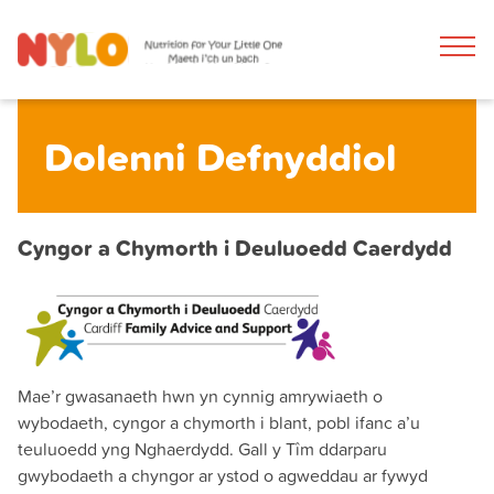
Dolenni Defnyddiol
Cyngor a Chymorth i Deuluoedd Caerdydd
Mae’r gwasanaeth hwn yn cynnig amrywiaeth o
wybodaeth, cyngor a chymorth i blant, pobl ifanc a’u
teuluoedd yng Nghaerdydd. Gall y Tîm ddarparu
gwybodaeth a chyngor ar ystod o agweddau ar fywyd